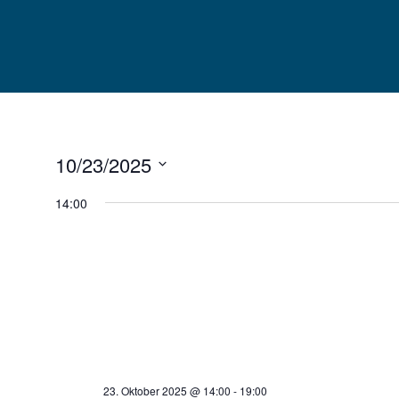
Skip
to
content
10/23/2025
Datum
14:00
wählen.
23. Oktober 2025 @ 14:00
-
19:00