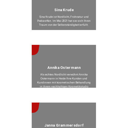
Sina Krude
Sina Krude ist Nordlicht, Frohnatur und
Podcastfan. Im Mai 2021 hat sie sich Ihren
Traum von der Selbstständigkeit erfüllt.
Beitrag anzeigen >
Annika Ostermann
Als echtes Nordlicht verwöhnt Annika
Ostermann in Heide Ihre Kunden und
Kundinnen mit kosmetischen Behandlung
in ihrem nachhaltigen Kosmetikstudio
“Nachhaltig Hautnah”.
Beitrag anzeigen >
Janna Grammersdorf