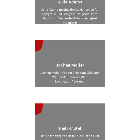
Julia Adams
Julia Adams machte ihre Leidenschaft für
Fotografie und Design mit 2-Special zum
Beruf – ihr Weg in die Selbstständigkeit
inspiriert!
Beitrag anzeigen >
Jochen Möller
Jochen Möller: Von der Gründung 2009 zur
Weltmarktführerschaft in
Energiezertifizierung.
Beitrag anzeigen >
Hadi Knütel
Der Lebensweg von Hadi Knütel ist so bunt