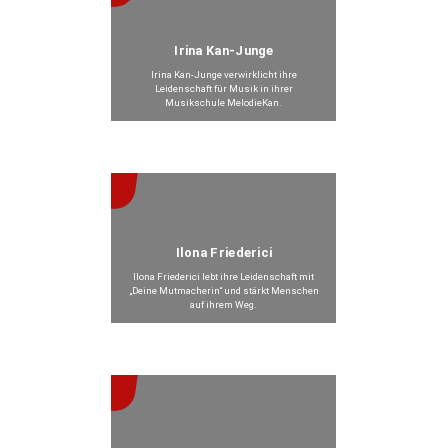
Irina Kan-Junge
Irina Kan-Junge verwirklicht ihre
Leidenschaft für Musik in ihrer
Musikschule MelodieKan.
Beitrag anzeigen >
Ilona Friederici
Ilona Friederici lebt ihre Leidenschaft mit
„Deine Mutmacherin“ und stärkt Menschen
auf ihrem Weg.
Beitrag anzeigen >