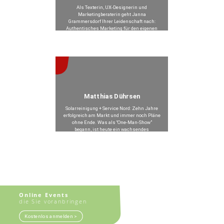
Als Texterin, UX-Designerin und
Marketingberaterin geht Janna
Grammersdorf Ihrer Leidenschaft nach:
Authentisches Marketing für den eigenen
Online-Auftritt – mit Menschlichkeit und
Ehrlichkeit überzeugen.
Beitrag anzeigen >
Matthias Dührsen
Solarreinigung + Service Nord: Zehn Jahre
erfolgreich am Markt und immer noch Pläne
ohne Ende. Was als “One-Man-Show”
begann, ist heute ein wachsendes
Unternehmen mit zehn Mitarbeiter:innen.
Beitrag anzeigen >
Online Events
die Sie voranbringen
Kostenlos anmelden >