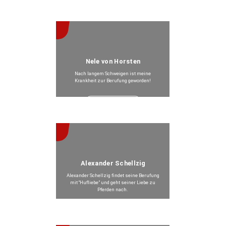
Beitrag anzeigen >
Nele von Horsten
Nach langem Schweigen ist meine
Krankheit zur Berufung geworden!
Beitrag anzeigen >
Alexander Schellzig
Alexander Schellzig findet seine Berufung
mit “Hufliebe” und geht seiner Liebe zu
Pferden nach.
Beitrag anzeigen >