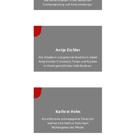
wie seine Arbeiten in den Bereichen
Custompainting und Airbrushdesign.
Beitrag anzeigen >
Antje Eichler
Als Inhaberin und gelernte Konditorin, bietet
Antje Eichler Frühstück, Torten und Kuchen
in ihrem gemütlichen Cafe Küste an.
Beitrag anzeigen >
Kathrin Hohn
Als erfahrene und engagierte Tierärztin
widmet sich Kathrin Hohn dem
Wohlergehen der Pferde.