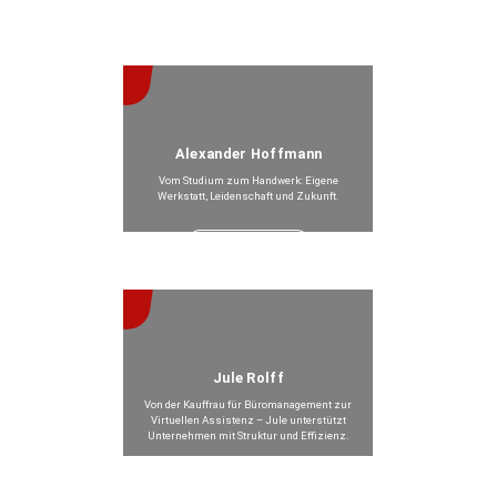
Alexander Hoffmann
Vom Studium zum Handwerk: Eigene
Werkstatt, Leidenschaft und Zukunft.
Beitrag anzeigen >
Jule Rolff
Von der Kauffrau für Büromanagement zur
Virtuellen Assistenz – Jule unterstützt
Unternehmen mit Struktur und Effizienz.
Beitrag anzeigen >