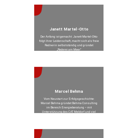
Janett Martel-Otto
Der Anfang ist gemacht: Janett Martel-Otto
folgt ihrer Leidenschaft, macht sich als freie
Rednerin selbstständig und gründet
„Rederei am Meer“
Beitrag anzeigen >
Marcel Behma
Vom Neustart zur Erfolgsgeschichte:
Marcel Behma gründet Behma Consulting
im Bereich Energieberatung – mit
Unterstützung des CAT Meldorf und viel
Eigeninitiative.
Beitrag anzeigen >