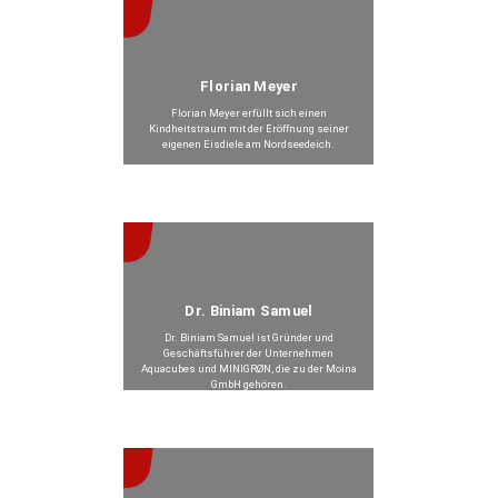
Florian Meyer
Florian Meyer erfüllt sich einen
Kindheitstraum mit der Eröffnung seiner
eigenen Eisdiele am Nordseedeich.
Beitrag anzeigen >
Dr. Biniam Samuel
Dr. Biniam Samuel ist Gründer und
Geschäftsführer der Unternehmen
Aquacubes und MINIGRØN, die zu der Moina
GmbH gehören.
Beitrag anzeigen >