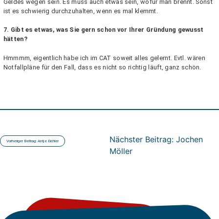
Geldes wegen sein. Es muss auch etwas sein, wofür man brennt. Sonst
ist es schwierig durchzuhalten, wenn es mal klemmt.
7. Gibt es etwas, was Sie gern schon vor Ihrer Gründung gewusst
hätten?
Hmmmm, eigentlich habe ich im CAT soweit alles gelernt. Evtl. wären
Notfallpläne für den Fall, dass es nicht so richtig läuft, ganz schön.
Beitragsnavigation
Nächster Beitrag:
Jochen
Vorheriger Beitrag:
Antje Eichler
Möller