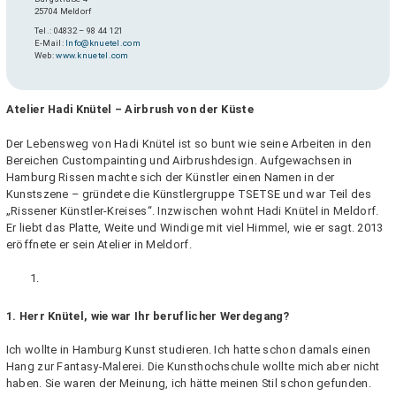
25704 Meldorf
Tel.: 04832 – 98 44 121
E-Mail:
Info@knuetel.com
Web:
www.knuetel.com
Atelier Hadi Knütel – Airbrush von der Küste
Der Lebensweg von Hadi Knütel ist so bunt wie seine Arbeiten in den
Bereichen Custompainting und Airbrushdesign. Aufgewachsen in
Hamburg Rissen machte sich der Künstler einen Namen in der
Kunstszene – gründete die Künstlergruppe TSETSE und war Teil des
„Rissener Künstler-Kreises“. Inzwischen wohnt Hadi Knütel in Meldorf.
Er liebt das Platte, Weite und Windige mit viel Himmel, wie er sagt. 2013
eröffnete er sein Atelier in Meldorf.
1. Herr Knütel, wie war Ihr beruflicher Werdegang?
Ich wollte in Hamburg Kunst studieren. Ich hatte schon damals einen
Hang zur Fantasy-Malerei. Die Kunsthochschule wollte mich aber nicht
haben. Sie waren der Meinung, ich hätte meinen Stil schon gefunden.