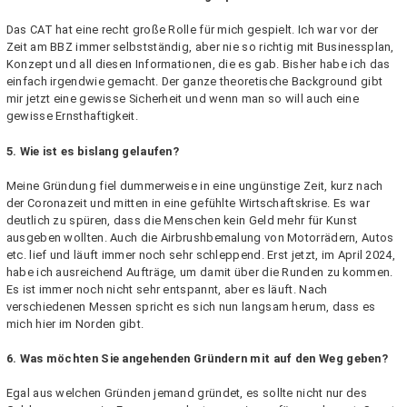
Das CAT hat eine recht große Rolle für mich gespielt. Ich war vor der
Zeit am BBZ immer selbstständig, aber nie so richtig mit Businessplan,
Konzept und all diesen Informationen, die es gab. Bisher habe ich das
einfach irgendwie gemacht. Der ganze theoretische Background gibt
mir jetzt eine gewisse Sicherheit und wenn man so will auch eine
gewisse Ernsthaftigkeit.
5. Wie ist es bislang gelaufen?
Meine Gründung fiel dummerweise in eine ungünstige Zeit, kurz nach
der Coronazeit und mitten in eine gefühlte Wirtschaftskrise. Es war
deutlich zu spüren, dass die Menschen kein Geld mehr für Kunst
ausgeben wollten. Auch die Airbrushbemalung von Motorrädern, Autos
etc. lief und läuft immer noch sehr schleppend. Erst jetzt, im April 2024,
habe ich ausreichend Aufträge, um damit über die Runden zu kommen.
Es ist immer noch nicht sehr entspannt, aber es läuft. Nach
verschiedenen Messen spricht es sich nun langsam herum, dass es
mich hier im Norden gibt.
6. Was möchten Sie angehenden Gründern mit auf den Weg geben?
Egal aus welchen Gründen jemand gründet, es sollte nicht nur des