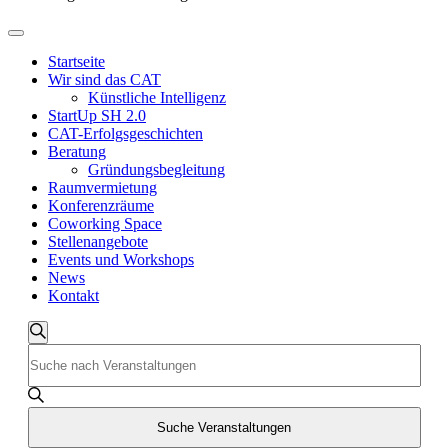
Startseite
Wir sind das CAT
Künstliche Intelligenz
StartUp SH 2.0
CAT-Erfolgsgeschichten
Beratung
Gründungsbegleitung
Raumvermietung
Konferenzräume
Coworking Space
Stellenangebote
Events und Workshops
News
Kontakt
Veranstaltungen
Suche
Bitte
Suche
Schlüsselwort
und
eingeben.
Suche
Ansichten,
nach
Suche Veranstaltungen
Navigation
Veranstaltungen