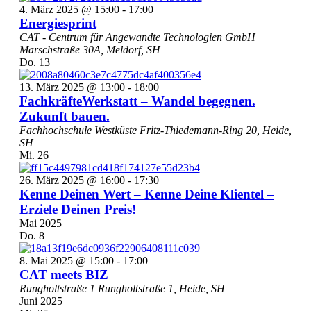
4. März 2025 @ 15:00
-
17:00
Energiesprint
CAT - Centrum für Angewandte Technologien GmbH
Marschstraße 30A, Meldorf, SH
Do.
13
13. März 2025 @ 13:00
-
18:00
FachkräfteWerkstatt – Wandel begegnen.
Zukunft bauen.
Fachhochschule Westküste
Fritz-Thiedemann-Ring 20, Heide,
SH
Mi.
26
26. März 2025 @ 16:00
-
17:30
Kenne Deinen Wert – Kenne Deine Klientel –
Erziele Deinen Preis!
Mai 2025
Do.
8
8. Mai 2025 @ 15:00
-
17:00
CAT meets BIZ
Rungholtstraße 1
Rungholtstraße 1, Heide, SH
Juni 2025