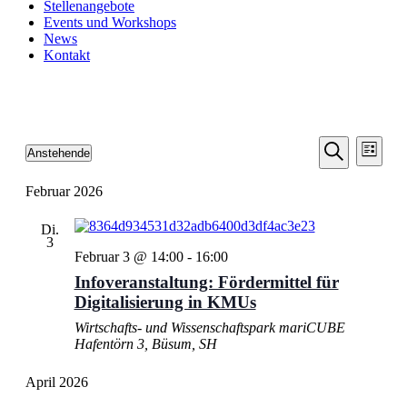
Stellenangebote
Events und Workshops
News
Kontakt
Veransta
Vera
Anstehende
Liste
Ansic
Suche
Datum
Suche
Navi
wählen.
Februar 2026
und
Ansichten
Di.
Navigati
3
Februar 3 @ 14:00
-
16:00
Infoveranstaltung: Fördermittel für
Digitalisierung in KMUs
Wirtschafts- und Wissenschaftspark mariCUBE
Hafentörn 3, Büsum, SH
April 2026