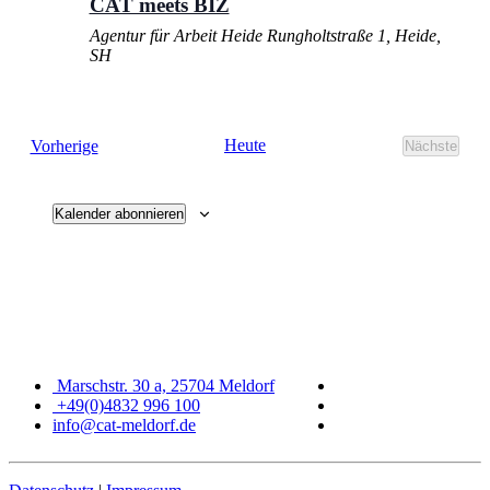
CAT meets BIZ
Agentur für Arbeit Heide
Rungholtstraße 1, Heide,
SH
Veranstaltungen
Heute
Vorherige
Nächste
Veransta
Kalender abonnieren
Marschstr. 30 a, 25704 Meldorf
+49(0)4832 996 100
info@cat-meldorf.de