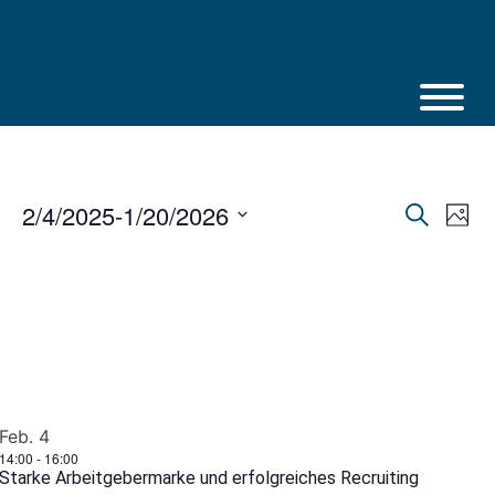
Skip
to
content
2/4/2025
-
1/20/2026
Veranstalt
Vera
Suche
Photo
Suche
Ansi
Select
und
Navi
Ansichten,
date.
Navigation
Feb.
4
14:00
-
16:00
Starke Arbeitgebermarke und erfolgreiches Recruiting