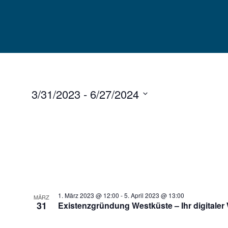
Skip
to
content
3/31/2023
 - 
6/27/2024
Select
date.
1. März 2023 @ 12:00
-
5. April 2023 @ 13:00
MÄRZ
31
Existenzgründung Westküste – Ihr digitaler 