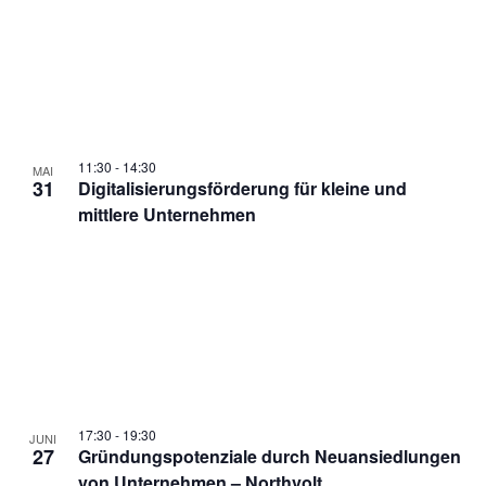
11:30
-
14:30
MAI
31
Digitalisierungsförderung für kleine und
mittlere Unternehmen
17:30
-
19:30
JUNI
27
Gründungspotenziale durch Neuansiedlungen
von Unternehmen – Northvolt