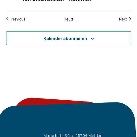
Veranstaltungen
Veran
Previous
Heute
Next
Kalender abonnieren
Marschstr. 30 a, 25704 Meldorf