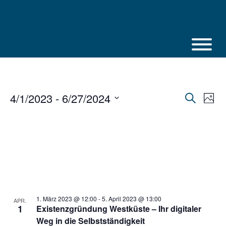
Skip
to
content
4/1/2023
 - 
6/27/2024
Veranstalt
Vera
Suche
Photo
Suche
Ansi
Select
und
Navi
Ansichten,
date.
Navigation
1. März 2023 @ 12:00
-
5. April 2023 @ 13:00
APR.
1
Existenzgründung Westküste – Ihr digitaler
Weg in die Selbstständigkeit