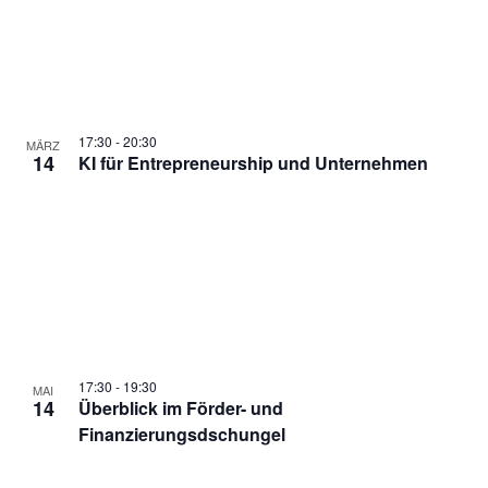
17:30
-
20:30
MÄRZ
14
KI für Entrepreneurship und Unternehmen
17:30
-
19:30
MAI
14
Überblick im Förder- und
Finanzierungsdschungel