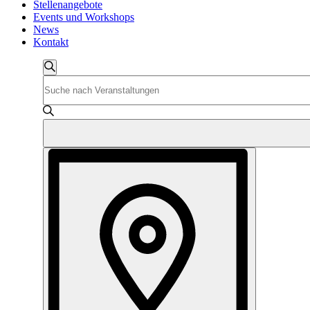
Stellenangebote
Events und Workshops
News
Kontakt
Veranstaltungen
Suche
Bitte
Suche
Schlüsselwort
und
eingeben.
Suche
Ansichten,
nach
Navigation
Veranstaltungen
Veranstaltung
Schlüsselwort.
Ansichten-
Navigation