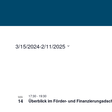
Skip
to
content
3/15/2024
-
2/11/2025
Select
date.
17:30
-
19:30
MAI
14
Überblick im Förder- und Finanzierungsdsc