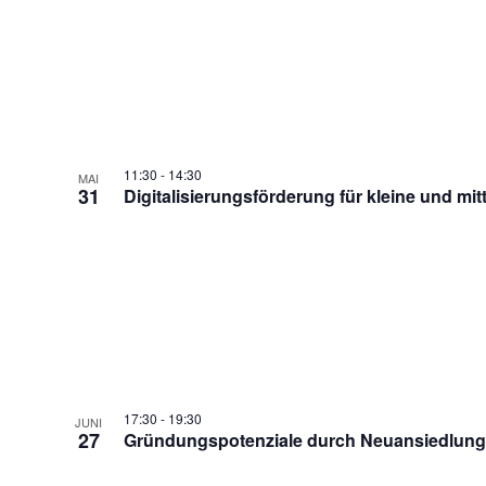
11:30
-
14:30
MAI
31
Digitalisierungsförderung für kleine und mi
17:30
-
19:30
JUNI
27
Gründungspotenziale durch Neuansiedlung